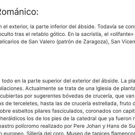
Románico:
n el exterior, la parte inferior del ábside. Todavía se con
ulto tras el retablo gótico. En la sacristía, el «olifant
s-relicarios de San Valero (patrón de Zaragoza), San Vi
todo en la parte superior del exterior del ábside. La p
pliaciones. Actualmente se trata de una Iglesia de plant
, cubiertas por sugerentes bóvedas de crucería, que va
 de terceletes, hasta las de crucería estrellada, fruto 
obre esbeltos pilares fasciculados, coronados con capi
eráldicos los de los pies de la catedral que ya fueron r
bastro polícromo realizado por Pere Johan y Hans de S
 europeo. Sillería del coro. Museo de tapices flamencos 