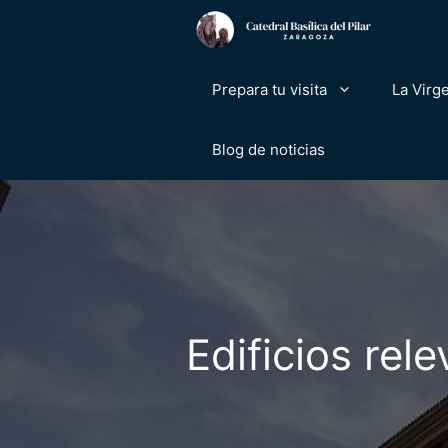
Saltar
al
contenido
Prepara tu visita
La Virge
Blog de noticias
Edificios rel