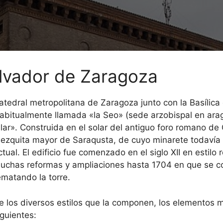
alvador de Zaragoza
atedral metropolitana de Zaragoza junto con la Basílica 
abitualmente llamada «la Seo» (sede arzobispal en arag
ilar».​ Construida en el solar del antiguo foro romano d
ezquita mayor de Saraqusta, de cuyo minarete todavía 
ctual.​ El edificio fue comenzado en el siglo XII en estil
uchas reformas y ampliaciones hasta 1704 en que se col
ematando la torre.
e los diversos estilos que la componen, los elementos 
iguientes: