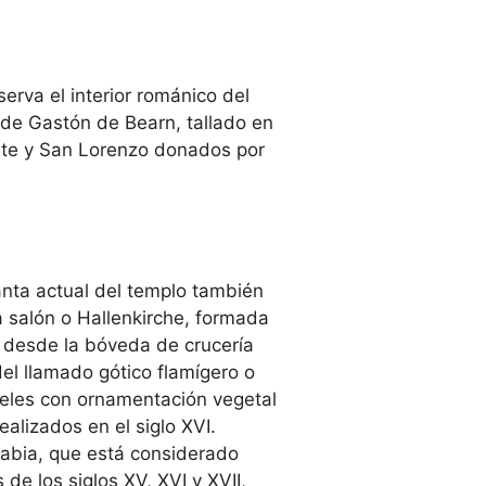
serva el interior románico del
e» de Gastón de Bearn, tallado en
cente y San Lorenzo donados por
lanta actual del templo también
a salón o Hallenkirche, formada
n desde la bóveda de crucería
del llamado gótico flamígero o
teles con ornamentación vegetal
ealizados en el siglo XVI.
uabia, que está considerado
de los siglos XV, XVI y XVII,