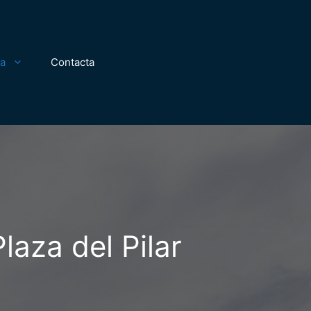
za
Contacta
laza del Pilar