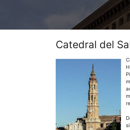
Catedral del S
C
H
P
m
a
m
r
D
s