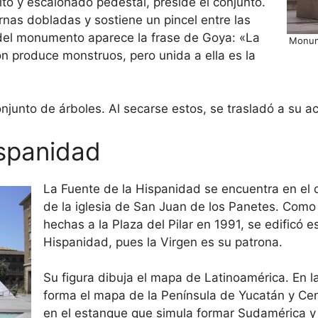
 alto y escalonado pedestal, preside el conjunto.
ernas dobladas y sostiene un pincel entre las
del monumento aparece la frase de Goya: «La
Monume
n produce monstruos, pero unida a ella es la
conjunto de árboles. Al secarse estos, se trasladó a su 
ispanidad
La Fuente de la Hispanidad se encuentra en el o
de la iglesia de San Juan de los Panetes. Como
hechas a la Plaza del Pilar en 1991, se edificó e
Hispanidad, pues la Virgen es su patrona.
Su figura dibuja el mapa de Latinoamérica. En la
forma el mapa de la Península de Yucatán y Ce
en el estanque que simula formar Sudamérica y 