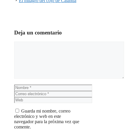
El milagro del cojo de Calanda
Deja un comentario
Comentario
Nombre
Correo
electrónico
Web
Guarda mi nombre, correo
electrónico y web en este
navegador para la próxima vez que
comente.