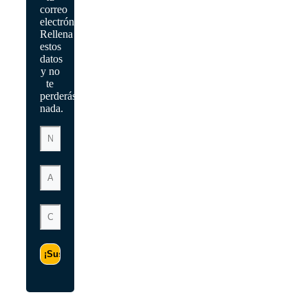
correo
electrónico?
Rellena
estos
datos
y no
te
perderás
nada.