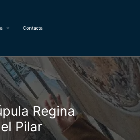
za
Contacta
úpula Regina
el Pilar