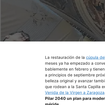
La res­tau­ra­ción de la
cúpula del
meses ya ha empe­zado a con­ver­t
ba­ble­mente en febrero y tie­ne
a prin­ci­pios de sep­tiem­bre pró
belleza ori­gi­nal y avan­zar tam­
que rodean a la Santa Capi­lla e
Venida de la Vir­gen a Zara­goza
Pilar 2040 un plan para moder­ni
mé­ride
.