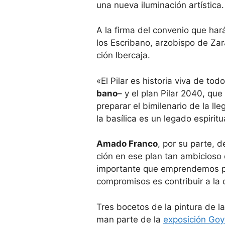
una nueva ilu­mi­na­ción artís­tica.
A la firma del con­ve­nio que hará 
los Escri­bano, arzo­bispo de Za
ción Iber­caja.
«El Pilar es his­to­ria viva de to
bano
– y el plan Pilar 2040, que
pre­pa­rar el bimi­le­na­rio de la 
la basí­lica es un legado espi­ri­t
Amado Franco
, por su parte, d
ción en ese plan tan ambi­cioso de
impor­tante que empren­de­mos por
com­pro­mi­sos es con­tri­buir a la c
Tres boce­tos de la pin­tura de l
man parte de la
expo­si­ción Goya