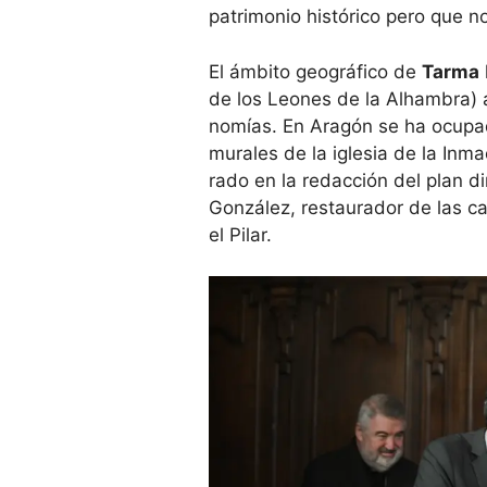
patri­mo­nio his­tó­rico pero que 
El ámbito geo­grá­fico de
Tarma
de los Leo­nes de la Alham­bra) a
no­mías. En Ara­gón se ha ocu­pado
mura­les de la igle­sia de la Inm
rado en la redac­ción del plan dir
Gon­zá­lez, res­tau­ra­dor de las ca
el Pilar.