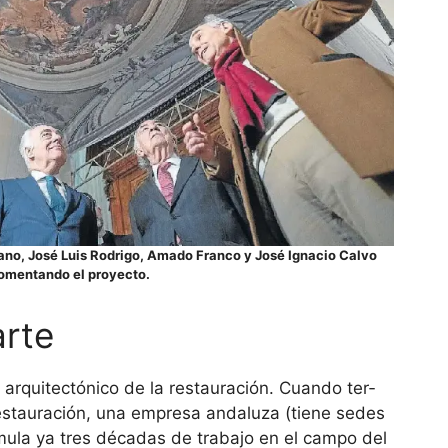
ano, José Luis Rodrigo, Amado Franco y José Ignacio Calvo
omentando el proyecto.
arte
rqui­tec­tó­nico de la res­tau­ra­ción. Cuando ter­
s­tau­ra­ción, una empresa anda­luza (tiene sedes
ula ya tres déca­das de tra­bajo en el campo del