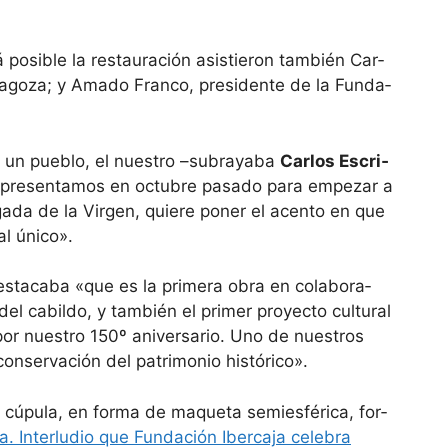
posi­ble la res­tau­ra­ción asis­tie­ron tam­bién Car­
ra­goza; y Amado Franco, pre­si­dente de la Fun­da­
do un pue­blo, el nues­tro –subra­yaba
Car­los Escri­
 pre­sen­ta­mos en octu­bre pasado para empe­zar a
lle­gada de la Vir­gen, quiere poner el acento en que
ual único».
es­ta­caba «que es la pri­mera obra en cola­bo­ra­
l cabildo, y tam­bién el pri­mer pro­yecto cul­tu­ral
 nues­tro 150º ani­ver­sa­rio. Uno de nues­tros
on­ser­va­ción del patri­mo­nio his­tó­rico».
a cúpula, en forma de maqueta semies­fé­rica, for­
. Inter­lu­dio que Fun­da­ción Iber­caja cele­bra