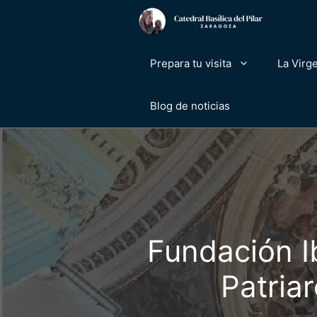
Saltar
al
contenido
Prepara tu visita
La Virge
Blog de noticias
Fundación I
Patriar