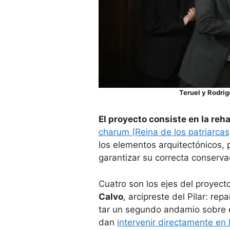
Teruel y Rodrig
El pro­yecto con­siste en la reha­b
cha­rum (Reina de los patriar­ca
los ele­men­tos arqui­tec­tó­ni­cos, 
garan­ti­zar su correcta con­ser­va­c
Cua­tro son los ejes del pro­yect
Calvo
, arci­preste del Pilar: repa
tar un segundo anda­mio sobre el 
dan
inter­ve­nir direc­ta­mente en 