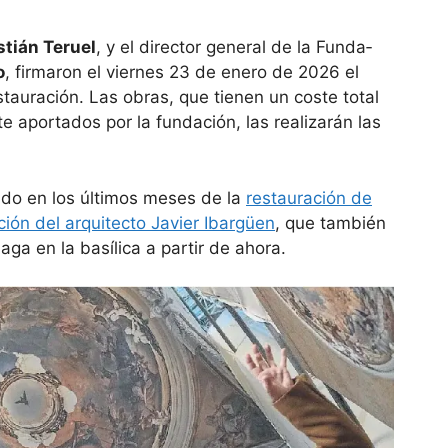
­tián Teruel
, y el direc­tor gene­ral de la Fun­da­
o
, fir­ma­ron el viernes 23 de enero de 2026 el
s­tau­ra­ción. Las obras, que tie­nen un coste total
e apor­ta­dos por la fun­da­ción, las rea­li­za­rán las
ado en los últi­mos meses de la
res­tau­ra­ción de
­ción del arqui­tecto Javier Ibar­güen
, que tam­bién
aga en la basí­lica a par­tir de ahora.