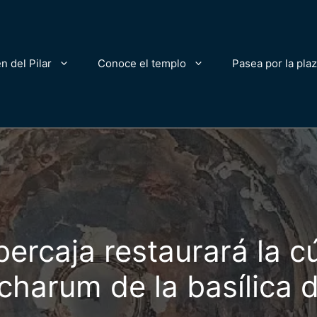
n del Pilar
Conoce el templo
Pasea por la pla
bercaja restaurará la c
charum de la basílica d