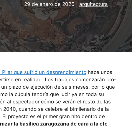
29 de enero de 2026
|
arquitectura
 Pilar que sufrió un des­pren­di­miento
hace unos
irse en rea­li­dad. Los tra­ba­jos comen­za­rán pro­
n un plazo de eje­cu­ción de seis meses, por lo que
­ximo la cúpula ten­dría que lucir ya en toda su
bién al espec­ta­dor cómo se verán el resto de las
n 2040, cuando se cele­bre el bimilenario de la
. El pro­yecto es el pri­mer gran hito den­tro de
­zar la basí­lica zara­go­zana de cara a la efe­