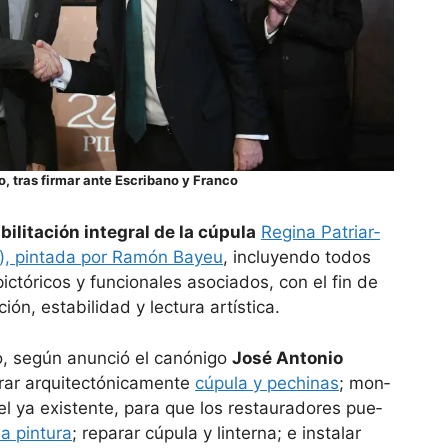
o, tras firmar ante Escribano y Franco
i­li­ta­ción inte­gral de la cúpula
Regina Patriar­
s), pin­tada por Ramón Bayeu
, inclu­yendo todos
pic­tó­ri­cos y fun­cio­na­les aso­cia­dos, con el fin de
ión, esta­bi­li­dad y lec­tura artís­tica.
o, según anun­ció el canó­nigo
José Anto­nio
­rar arqui­tec­tó­ni­ca­mente
cúpula y pechi­nas
; mon­
ya exis­tente, para que los res­tau­ra­do­res pue­
la pin­tura
; repa­rar cúpula y lin­terna; e ins­ta­lar