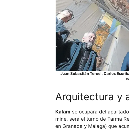
Juan Sebastián Teruel, Carlos Escrib
c
Arqui­tec­tura y 
Kalam
se ocu­para del apar­tado a
mine, será el turno de Tarma Re
en Gra­nada y Málaga) que acu­m