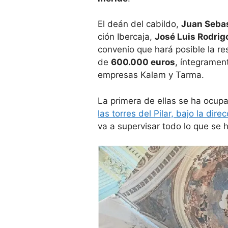
El deán del cabildo,
Juan Sebas
ción Iber­caja,
José Luis Rodrig
con­ve­nio que hará posi­ble la re
de
600.000 euros
, ínte­gra­ment
empre­sas Kalam y Tarma.
La pri­mera de ellas se ha ocu­p
las torres del Pilar, bajo la direc
va a super­vi­sar todo lo que se h