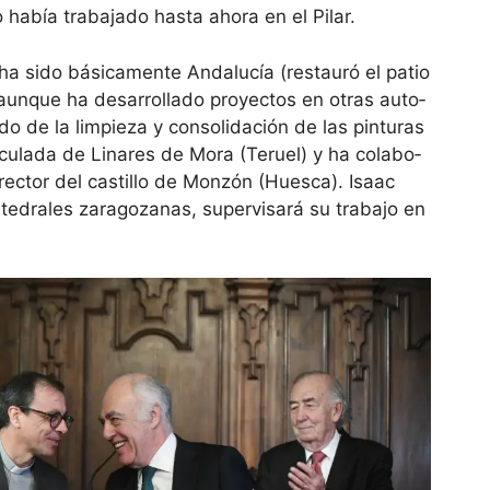
no había tra­ba­jado hasta ahora en el Pilar.
ha sido bási­ca­mente Anda­lu­cía (res­tauró el patio
un­que ha desa­rro­llado pro­yec­tos en otras auto­
 de la lim­pieza y con­so­li­da­ción de las pin­tu­ras
a­cu­lada de Lina­res de Mora (Teruel) y ha cola­bo­
ec­tor del cas­ti­llo de Mon­zón (Huesca). Isaac
te­dra­les zara­go­za­nas, super­vi­sará su tra­bajo en