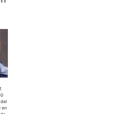
1
00
 del
i en