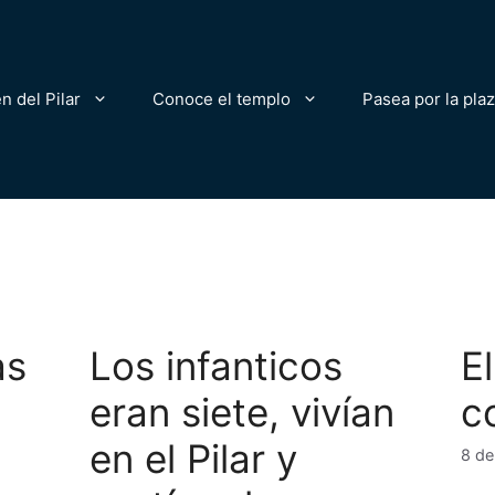
n del Pilar
Conoce el templo
Pasea por la pla
as
Los infanticos
E
eran siete, vivían
c
en el Pilar y
8 de