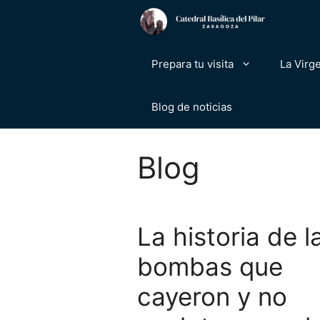
Saltar
al
contenido
Prepara tu visita
La Virge
Blog de noticias
Blog
La historia de l
bombas que
cayeron y no