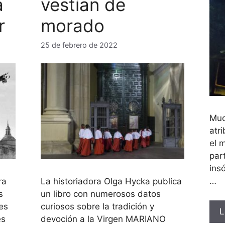
a
vestían de
r
morado
25 de febrero de 2022
Muc
atri
el 
par
ins
…
ra
La historiadora Olga Hycka publica
s
un libro con numerosos datos
es
curiosos sobre la tradición y
L
es
devoción a la Virgen MARIANO