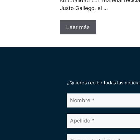
su totalidad con material recicl
Justo Gallego, el …
Leer más
¿Quieres recibir todas las notic