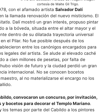
cortesía de Maite Gil Trigo.
1978, con el afamado artista
Salvador Dalí
en la llamada renovación del nuevo misticismo. El
tatis
. Dalí mostró un gran interés, propuso pintar
ado a la bóveda, situada entre el altar mayor y el
nte dentro de su dilatada trayectoria universal
en el Pilar. No fue posible después de los
tablecieron entre los canónigos encargados para
s legales del artista. Se alude al elevado caché
ado a cien millones de pesetas, por falta de
ubo visión de futuro y la ciudad perdió un gran
encia internacional. No se conocen bocetos
 maestro, al no materializarse el encargo no los
allido.
abildo, convocaron un concurso, por invitación,
as y bocetos para decorar el Templo Mariano
.
y los temas por parte del Cabildo a los pintores