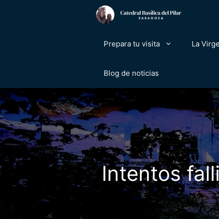
Saltar
al
contenido
Prepara tu visita
La Virge
Blog de noticias
Intentos fal