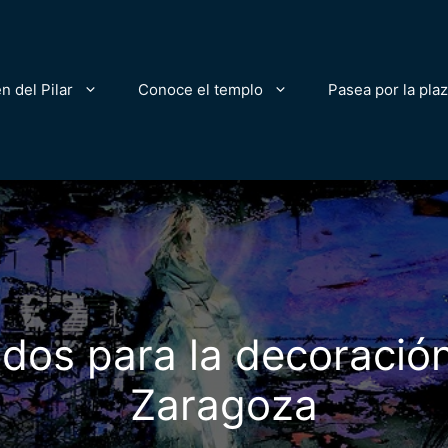
n del Pilar
Conoce el templo
Pasea por la pla
lidos para la decoración
Zaragoza