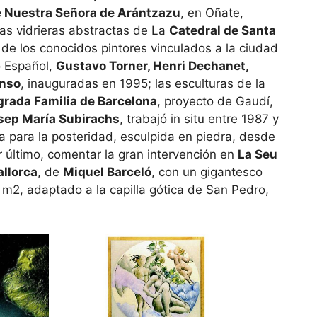
e Nuestra Señora de Arántzazu
, en Oñate,
as vidrieras abstractas de La
Catedral de Santa
, de los conocidos pintores vinculados a la ciudad
o Español,
Gusta­vo Torner, Henri Dechanet,
onso
, inauguradas en 1995; las esculturas de la
grada Familia de Barcelona
, pro­yecto de Gaudí,
sep María Subirachs
, trabajó in situ entre 1987 y
 para la posteridad, esculpida en piedra, desde
 último, comentar la gran intervención en
La Seu
allorca
, de
Miquel Barceló
, con un gigantesco
m2, adaptado a la capilla gótica de San Pedro,