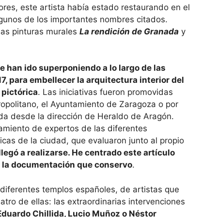
res, este artista había estado restaurando en el
algunos de los importan­tes nombres citados.
las pinturas murales
La rendición de Granada
y
e han ido superponiendo a lo largo de las
 para embellecer la arquitectura interior del
 pictórica
. Las iniciativas fueron promovidas
ropolitano, el Ayunta­miento de Zaragoza o por
gida desde la dirección de Heraldo de Aragón.
miento de expertos de las dife­rentes
icas de la ciudad, que evaluaron junto al propio
legó a realizarse. He centrado este artículo
y la documentación que conservo
.
diferentes templos es­pañoles, de artistas que
tro de ellas: las extraordinarias intervenciones
Eduardo Chillida, Lucio Muñoz o Néstor