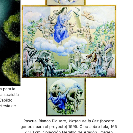
a para la
a sacristía
 Cabildo
rtesía de
Pascual Blanco Piquero,
Virgen de la Paz
(boceto
general para el proyecto),1995. Óleo sobre tela, 165
x 110 cm. Colección Heraldo de Aragón. Imagen